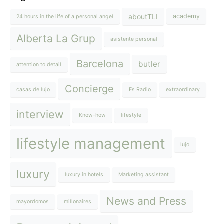
aboutTLI
academy
24 hours in the life of a personal angel
Alberta La Grup
asistente personal
Barcelona
butler
attention to detail
Concierge
casas de lujo
Es Radio
extraordinary
interview
Know-how
lifestyle
lifestyle management
lujo
luxury
luxury in hotels
Marketing assistant
News and Press
mayordomos
millonaires