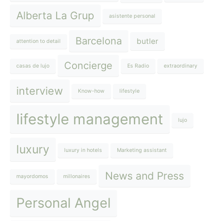
Alberta La Grup
asistente personal
Barcelona
butler
attention to detail
Concierge
casas de lujo
Es Radio
extraordinary
interview
Know-how
lifestyle
lifestyle management
lujo
luxury
luxury in hotels
Marketing assistant
News and Press
mayordomos
millonaires
Personal Angel