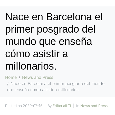
Nace en Barcelona el
primer posgrado del
mundo que enseña
cómo asistir a
millonarios.
Home
News and Press
Nace en Barcelona el primer posgrado del mundo
que enseña cómo asistir a millonarios.
Posted on
2020-07-15
By
EditorialLTI
In
News and Press