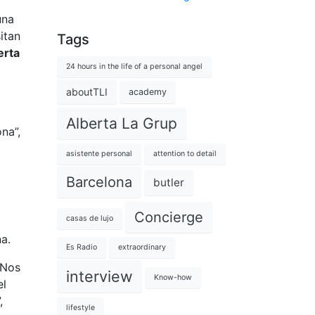
una
itan
Tags
erta
24 hours in the life of a personal angel
aboutTLI
academy
Alberta La Grup
na”,
asistente personal
attention to detail
Barcelona
butler
Concierge
casas de lujo
na.
Es Radio
extraordinary
“Nos
interview
Know-how
el
,
lifestyle