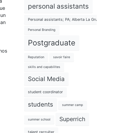
a
personal assistants
que
 un
Personal assistants; PA; Alberta La Grup; The Lifestyle Inst
can
Personal Branding
Postgraduate
chos
Reputation
savoir faire
skills and capabilites
Social Media
student coordinator
students
summer camp
Superrich
summer school
talent recruiter