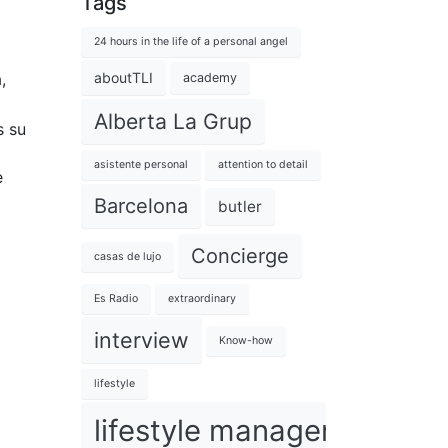
Tags
24 hours in the life of a personal angel
aboutTLI
,
academy
Alberta La Grup
s su
asistente personal
attention to detail
e
Barcelona
butler
Concierge
casas de lujo
Es Radio
extraordinary
interview
Know-how
lifestyle
lifestyle management