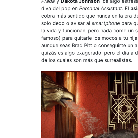
Prada
y
Dakota Johnson
iba algo estres
diva del pop en
Personal Assistant
. El
as
cobra más sentido que nunca en la era de
solo dedo o avisar al
smartphone
para qu
la vida y funcionan, pero nada como un
famoso) para quitarle los mocos a tu hija
aunque seas Brad Pitt o conseguirte un a
quizás es algo exagerado, pero el día a 
de los cuales son más que surrealistas.