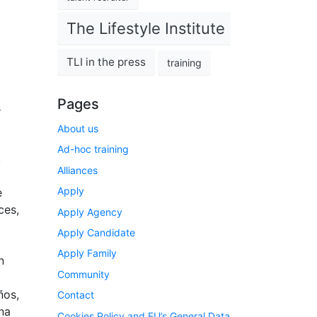
The Lifestyle Institute
TLI in the press
training
Pages
s
About us
Ad-hoc training
,
Alliances
Apply
e
ces,
Apply Agency
Apply Candidate
Apply Family
n
Community
ños,
Contact
na
Cookies Policy and EU’s General Data