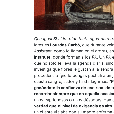
Que igual Shakira pide tanta agua para re
lares es
Lourdes Carbó
, que durante vei
Assistant
, como lo llaman en el argot), e
Institute
, donde forman a los
PA
. Un
PA
e
que no solo le lleva la agenda diaria, sin
investiga qué flores le gustan a la señor
procedencia (¡no le pongas pachuli a un ja
cuesta sangre, sudor y hasta lágrimas.
“P
ganándote la confianza de ese rico, de to
recordar siempre que en aquella ocasión 
unos caprichosos o unos déspotas. Hay de
verdad que el nivel de exigencia es alto
un cliente viajaba con su madre enferma