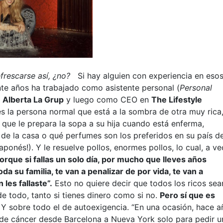
frescarse así, ¿no?
Si hay alguien con experiencia en eso
nte años ha trabajado como asistente personal (
Personal
n
Alberta La Grup
y luego como CEO en
The Lifestyle
s la persona normal que está a la sombra de otra muy rica
o que le prepara la sopa a su hija cuando está enferma,
a de la casa o qué perfumes son los preferidos en su país d
ponés!). Y le resuelve pollos, enormes pollos, lo cual, a ve
orque si fallas un solo día, por mucho que lleves años
da su familia, te van a penalizar de por vida, te van a
les fallaste”.
Esto no quiere decir que todos los ricos sea
 todo, tanto si tienes dinero como si no.
Pero sí que es
. Y sobre todo el de autoexigencia. “En una ocasión, hace a
 de cáncer desde Barcelona a Nueva York solo para pedir u